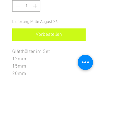
Lieferung Mitte August 26
Vorbestellen
Glätthölzer im Set
12mm
15mm
20mm
25mm
Die Glätthölzer sind aus Weichholz
und sind sofort einsatzbereit.
Kurze Zeit ins Glättwasser legen
und Du kannst direkt die Fugen
glätten.
Andere breiten, längen und special