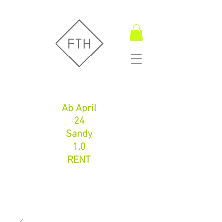
Fugentechnik Hamburg
Ab April
24
Sandy
1.0
RENT
Fugentechnik Hamburg
info@fth-shop.com
+491752086626