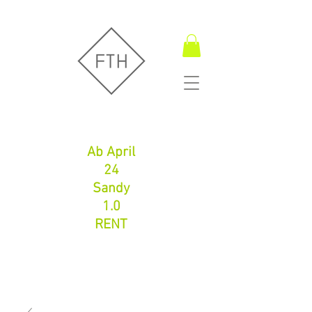
Fugentechnik Hamburg
Ab April
24
Sandy
1.0
RENT
Fugentechnik Hamburg
info@fth-shop.com
+491752086626