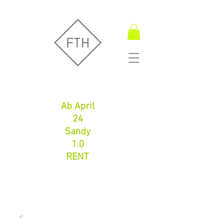
Fugentechnik Hamburg
Ab April
24
Sandy
1.0
RENT
Fugentechnik Hamburg
info@fth-shop.com
+491752086626