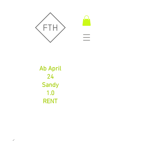
Fugentechnik Hamburg
Ab April
24
Sandy
1.0
RENT
Fugentechnik Hamburg
info@fth-shop.com
+491752086626